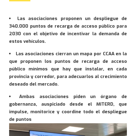
Servicios de gestoría
Hogar
Noticias
Información útil
Sunsundegui (10/10/2026)
Archivo Histórico
Viaje
Seguridad vial
El club de ventajas
Entrevistas
XLVIII Subida a Jaizkibel (19/09/2026)
Revista RACVN
Accidente
Las asociaciones proponen un despliegue de
Información y consejos
Rutas RACVN
340.000 puntos de recarga de acceso público para
Te llamaremos lo antes
Recursos de multas
Comunicados de prensa
Quiero información
XII Copa RACVN Rallyes de tierra
Publicaciones Históricas
Baja diaria
Enlaces de interés
2030 con el objetivo de incentivar la demanda de
posible
Jornadas y actos
Gestión de siniestros
Onepercent magazine
estos vehículos.
Campeonato Vasco de Rallyes RACVN
Centenario del Real Automóvil Club Vasco Navarro
Retirada de carnet
Guías de viaje
Información del tráfico
This site is protected by reCAPTCHA and the
Galería audiovisual
Las asociaciones cierran un mapa por CCAA en la
Rally del Centenario Circuito de Lasarte RACVN-FEVA
Otros
Google
Privacy Policy
and
Terms of Service
apply.
que proponen los puntos de recarga de acceso
A quien corresponda
público mínimos que hay que instalar, en cada
provincia y corredor, para adecuarlos al crecimiento
deseado del mercado.
Ambas asociaciones piden un órgano de
gobernanza, auspiciado desde el MITERD, que
impulse, monitorice y coordine todo el despliegue
de puntos