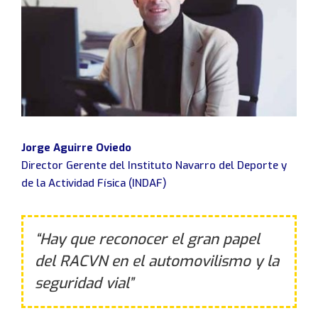
Abantailen kluba
Etxe asegurua
Berriak
Informazio interesgarria
Bidaia-asegurua
Bide-segurtasuna
Isunen errekurtsoak
Elkarrizketa
Istripu-asegurua
Información y consejos
Jornadas y actos
Te llamaremos lo antes
Ezbeharrak kudeatzea
Prentsa oharrak
Quiero información
Eguneko Baja asegurua
Enlaces de interés
posible
Zirkulazioaren informazioa
Argazki galeria
Gidabaimena kentzeagatiko asegurua
Guías de viaje
This site is protected by reCAPTCHA and the
Aldizkariak
Beste aseguruak
Google
Privacy Policy
and
Terms of Service
apply.
Jorge Aguirre Oviedo
Director Gerente del Instituto Navarro del Deporte y
de la Actividad Física (INDAF)
“Hay que reconocer el gran papel
del RACVN en el automovilismo y la
seguridad vial”