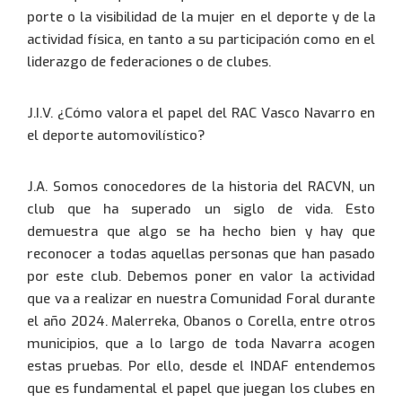
Contraseña:
porte o la visibilidad de la mujer en el deporte y de la
actividad física, en tanto a su participación como en el
Frantziako
Francais
(
)
liderazgo de federaciones o de clubes.
J.I.V. ¿Cómo valora el papel del RAC Vasco Navarro en
Entrar
el deporte automovilístico?
J.A. Somos conocedores de la historia del RACVN, un
club que ha superado un siglo de vida. Esto
demuestra que algo se ha hecho bien y hay que
reconocer a todas aquellas personas que han pasado
por este club. Debemos poner en valor la actividad
que va a realizar en nuestra Comunidad Foral durante
el año 2024. Malerreka, Obanos o Corella, entre otros
municipios, que a lo largo de toda Navarra acogen
estas pruebas. Por ello, desde el INDAF entendemos
que es fundamental el papel que juegan los clubes en