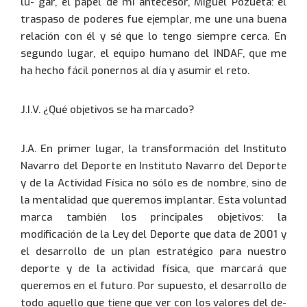
lu- gar, el papel de mi antecesor, Miguel Pozueta: el
0034 943 434 458
traspaso de poderes fue ejemplar, me une una buena
relación con él y sé que lo tengo siempre cerca. En
segundo lugar, el equipo humano del INDAF, que me
ha hecho fácil ponernos al día y asumir el reto.
J.I.V. ¿Qué objetivos se ha marcado?
J.A. En primer lugar, la transformación del Instituto
Navarro del Deporte en Instituto Navarro del Deporte
y de la Actividad Física no sólo es de nombre, sino de
la mentalidad que queremos implantar. Esta voluntad
marca también los principales objetivos: la
modificación de la Ley del Deporte que data de 2001 y
Usuario:
el desarrollo de un plan estratégico para nuestro
deporte y de la actividad física, que marcará que
Espainiako
Español
(
)
queremos en el futuro. Por supuesto, el desarrollo de
todo aquello que tiene que ver con los valores del de-
English
English
(
)