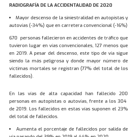
RADIOGRAFÍA DE LA ACCIDENTALIDAD DE 2020
Mayor descenso de la siniestralidad en autopistas y
autovías (-34%) que en carretera convencional (-16%)
670 personas fallecieron en accidentes de tráfico que
tuvieron lugar en vías convencionales, 127 menos que
Usuario:
en 2019. A pesar del descenso, este tipo de vía sigue
Espainiako
Español
(
)
siendo la más peligrosa y donde mayor número de
víctimas mortales se registran (77% del total de los
fallecidos).
English
English
(
)
Contraseña:
Frantziako
Francais
(
)
En las vías de alta capacidad han fallecido 200
personas en autopistas o autovías, frente a los 304
de 2019. Los fallecidos en estas vías suponen el 23%
del total de fallecidos.
Entrar
Aumenta el porcentaje de fallecidos por salida de
vía pasando del 39% en 2019 al 44% en 2020