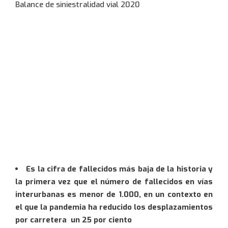
Abantailen kluba
Etxe asegurua
Berriak
Balance de siniestralidad vial 2020
Informazio interesgarria
Bidaia-asegurua
Bide-segurtasuna
Isunen errekurtsoak
Elkarrizketa
Istripu-asegurua
Información y consejos
Jornadas y actos
Te llamaremos lo antes
Ezbeharrak kudeatzea
Prentsa oharrak
Quiero información
Eguneko Baja asegurua
Enlaces de interés
posible
Zirkulazioaren informazioa
Argazki galeria
Gidabaimena kentzeagatiko asegurua
Guías de viaje
This site is protected by reCAPTCHA and the
Aldizkariak
Beste aseguruak
Google
Privacy Policy
and
Terms of Service
apply.
Es la cifra de fallecidos más baja de la historia y
la primera vez que el número de fallecidos en vías
interurbanas es menor de 1.000, en un contexto en
el que la pandemia ha reducido los desplazamientos
por carretera un 25 por ciento