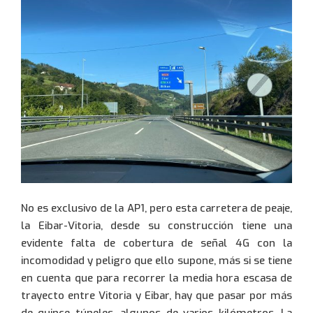
Te llamaremos lo antes
Quiero información
posible
943 35 88 80
This site is protected by reCAPTCHA and the
Google
Privacy Policy
and
Terms of Service
apply.
902 520 650
No es exclusivo de la AP1, pero esta carretera de peaje,
0034 943 434 458
la Eibar-Vitoria, desde su construcción tiene una
evidente falta de cobertura de señal 4G con la
Usuario:
incomodidad y peligro que ello supone, más si se tiene
en cuenta que para recorrer la media hora escasa de
trayecto entre Vitoria y Eibar, hay que pasar por más