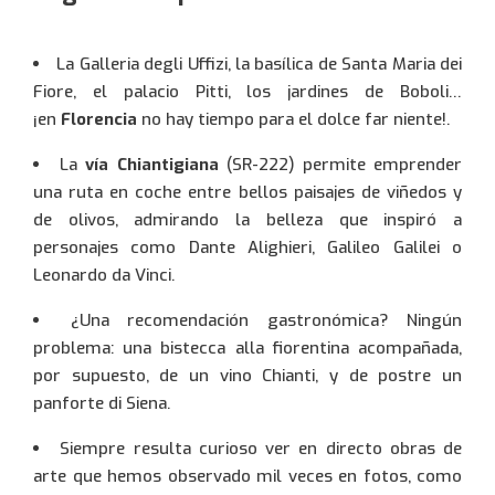
Basque
Euskara
(
)
Contraseña:
Anglais
English
(
)
La Galleria degli Uffizi, la basílica de Santa Maria dei
Fiore, el palacio Pitti, los jardines de Boboli…
¡en
Florencia
no hay tiempo para el dolce far niente!.
Entrar
La
vía Chiantigiana
(SR-222) permite emprender
una ruta en coche entre bellos paisajes de viñedos y
de olivos, admirando la belleza que inspiró a
personajes como Dante Alighieri, Galileo Galilei o
Leonardo da Vinci.
¿Una recomendación gastronómica? Ningún
problema: una bistecca alla fiorentina acompañada,
por supuesto, de un vino Chianti, y de postre un
panforte di Siena.
Siempre resulta curioso ver en directo obras de
arte que hemos observado mil veces en fotos, como