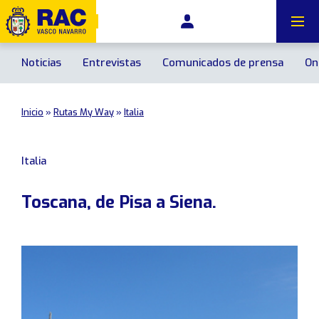
FR
Noticias
Entrevistas
Comunicados de prensa
On
Inicio
»
Rutas My Way
»
Italia
Calendrier des événements
Italia
Événements principaux
Toscana, de Pisa a Siena.
Copa RACVN de Tierra de Navarra
Necesito asistencia
Campeonato Vasco de Rallyes RACVN-Rallycar