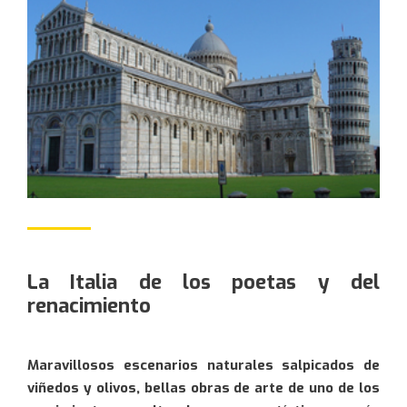
Te llamaremos lo antes
Quiero información
posible
This site is protected by reCAPTCHA and the
Google
Privacy Policy
and
Terms of Service
apply.
La Italia de los poetas y del
renacimiento
Maravillosos escenarios naturales salpicados de
viñedos y olivos, bellas obras de arte de uno de los