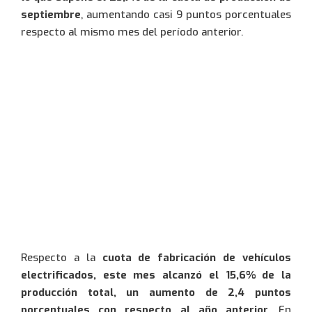
septiembre
, aumentando casi 9 puntos porcentuales
respecto al mismo mes del período anterior.
Usuario:
Euskera
Euskara
(
)
Inglés
English
(
)
Contraseña:
Francés
Francais
(
)
Entrar
Respecto a la
cuota de fabricación de vehículos
electrificados, este mes alcanzó el 15,6% de la
producción total, un aumento de 2,4 puntos
porcentuales con respecto al año anterior
. En