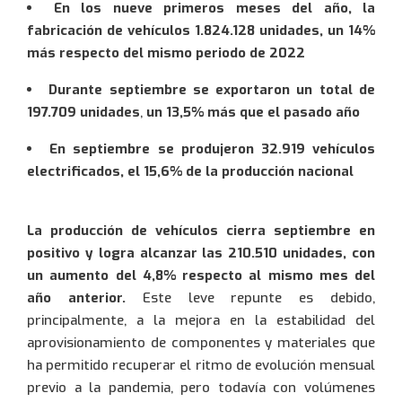
Servicios de gestoría
Hogar
Noticias
En los nueve primeros meses del año, la
Información útil
Sunsundegui (10/10/2026)
Archivo Histórico
Viaje
fabricación de vehículos 1.824.128 unidades,
un 14%
Seguridad vial
El club de ventajas
Entrevistas
más respecto del mismo periodo de 2022
XLVIII Subida a Jaizkibel (19/09/2026)
Revista RACVN
Accidente
Información y consejos
Rutas RACVN
Te llamaremos lo antes
Recursos de multas
Comunicados de prensa
Quiero información
Durante septiembre se exportaron un total de
XII Copa RACVN Rallyes de tierra
Publicaciones Históricas
Baja diaria
Enlaces de interés
posible
Jornadas y actos
197.709 unidades
,
un 13,5% más que el pasado año
Gestión de siniestros
Onepercent magazine
Campeonato Vasco de Rallyes RACVN
Centenario del Real Automóvil Club Vasco Navarro
Retirada de carnet
Guías de viaje
Información del tráfico
En septiembre se produjeron 32.919 vehículos
This site is protected by reCAPTCHA and the
Galería audiovisual
Rally del Centenario Circuito de Lasarte RACVN-FEVA
Otros
electrificados, el 15,6% de la producción nacional
Google
Privacy Policy
and
Terms of Service
apply.
A quien corresponda
La producción de vehículos cierra septiembre en
positivo y logra alcanzar las 210.510 unidades, con
un aumento del 4,8% respecto al mismo mes del
año anterior.
Este leve repunte es debido,
principalmente, a la mejora en la estabilidad del
aprovisionamiento de componentes y materiales que
ha permitido recuperar el ritmo de evolución mensual
previo a la pandemia, pero todavía con volúmenes