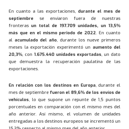
En cuanto a las exportaciones,
durante el mes de
septiembre
se enviaron fuera de nuestras
fronteras
un total de 197.709 unidades, un 13,5%
más que en el mismo periodo de 2022
. En cuanto
al
acumulado del año
, durante los nueve primeros
meses la exportación experimentó un
aumento del
20,3%
, con
1.675.440 unidades exportadas
, un dato
que demuestra la recuperación paulatina de las
exportaciones.
943 358 880
En relación con los destinos en Europa
, durante el
mes de septiembre
fueron el 89,6% de los envíos de
93 701 61 71
vehículos
, lo que supone un repunte de 1,5 puntos
porcentuales en comparación con el mismo mes del
año anterior. Así mismo, el volumen de unidades
0034 943 434 458
entregadas a los destinos europeos se incrementó un
15,3% respecto al mismo mes del año anterior.